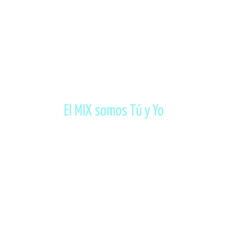
1° de julio
Ciudad de México
El MIX somos Tú y Yo
@mixfilmfest
#VENaMIX