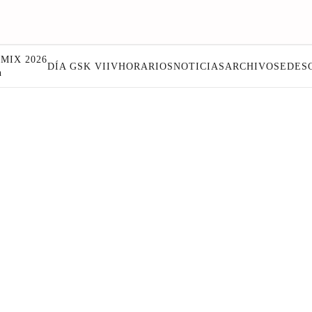
MIX 2026
DÍA GSK VIIV
HORARIOS
NOTICIAS
ARCHIVO
SEDES
n
DIME RO
MÉXICO, 2024
Carolina Meza