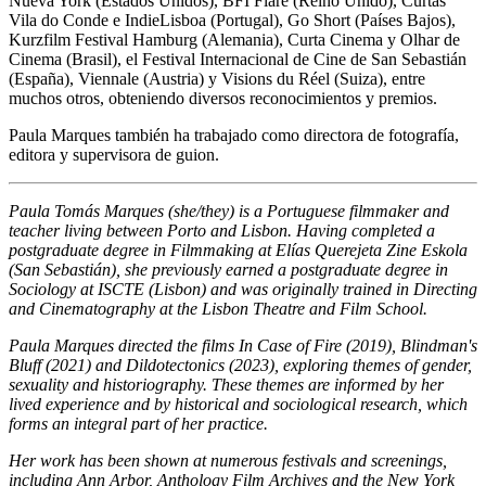
Nueva York (Estados Unidos), BFI Flare (Reino Unido), Curtas
Vila do Conde e IndieLisboa (Portugal), Go Short (Países Bajos),
Kurzfilm Festival Hamburg (Alemania), Curta Cinema y Olhar de
Cinema (Brasil), el Festival Internacional de Cine de San Sebastián
(España), Viennale (Austria) y Visions du Réel (Suiza), entre
muchos otros, obteniendo diversos reconocimientos y premios.
Paula Marques también ha trabajado como directora de fotografía,
editora y supervisora de guion.
Paula Tomás Marques (she/they) is a Portuguese filmmaker and
teacher living between Porto and Lisbon. Having completed a
postgraduate degree in Filmmaking at Elías Querejeta Zine Eskola
(San Sebastián), she previously earned a postgraduate degree in
Sociology at ISCTE (Lisbon) and was originally trained in Directing
and Cinematography at the Lisbon Theatre and Film School.
Paula Marques directed the films In Case of Fire (2019), Blindman's
Bluff (2021) and Dildotectonics (2023), exploring themes of gender,
sexuality and historiography. These themes are informed by her
lived experience and by historical and sociological research, which
forms an integral part of her practice.
Her work has been shown at numerous festivals and screenings,
including Ann Arbor, Anthology Film Archives and the New York