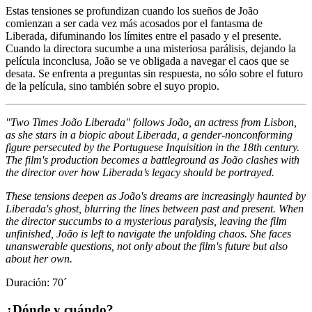
Estas tensiones se profundizan cuando los sueños de João
comienzan a ser cada vez más acosados por el fantasma de
Liberada, difuminando los límites entre el pasado y el presente.
Cuando la directora sucumbe a una misteriosa parálisis, dejando la
película inconclusa, João se ve obligada a navegar el caos que se
desata. Se enfrenta a preguntas sin respuesta, no sólo sobre el futuro
de la película, sino también sobre el suyo propio.
"Two Times João Liberada" follows João, an actress from Lisbon,
as she stars in a biopic about Liberada, a gender-nonconforming
figure persecuted by the Portuguese Inquisition in the 18th century.
The film's production becomes a battleground as João clashes with
the director over how Liberada’s legacy should be portrayed.
These tensions deepen as João's dreams are increasingly haunted by
Liberada's ghost, blurring the lines between past and present. When
the director succumbs to a mysterious paralysis, leaving the film
unfinished, João is left to navigate the unfolding chaos. She faces
unanswerable questions, not only about the film's future but also
about her own.
Duración: 70´
¿Dónde y cuándo?