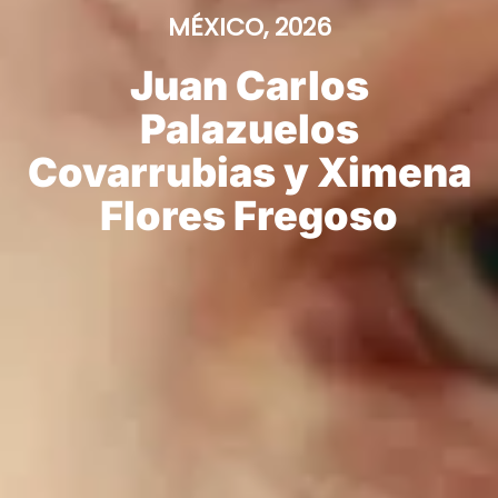
MÉXICO, 2026
Juan Carlos
Palazuelos
Covarrubias y Ximena
Flores Fregoso