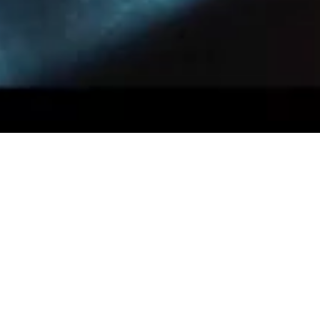
Piel
Skin (EUA, 2023)
Leo Behrens
Una exploración poética de la identidad y el